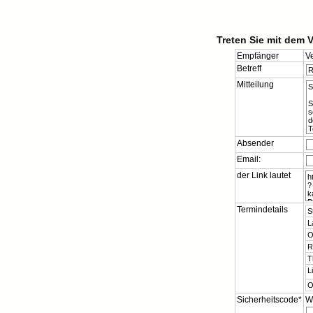
Treten Sie mit dem 
Empfänger
V
Betreff
Mitteilung
Absender
Email:
der Link lautet
Termindetails
S
L
O
R
T
L
O
Sicherheitscode*
W