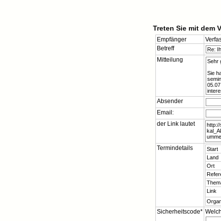
Treten Sie mit dem 
Empfänger
Verfa
Betreff
Mitteilung
Absender
Email:
der Link lautet
Termindetails
Start
Land
Ort
Refer
Them
Link
Organ
Sicherheitscode*
Welch