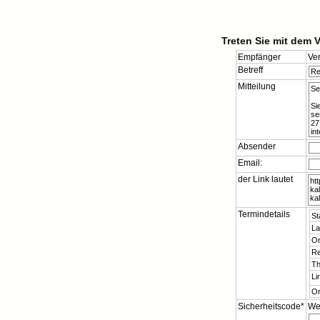
Treten Sie mit dem 
Empfänger
Ver
Betreff
Mitteilung
Absender
Email:
der Link lautet
Termindetails
St
La
Or
Re
T
Li
Or
Sicherheitscode*
Wel